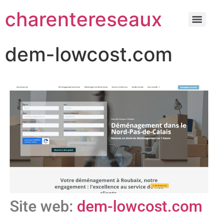
charentereseaux
dem-lowcost.com
Site web:
dem-lowcost.com